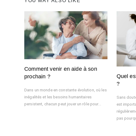
Previous
YOU MAY ALSO LIKE
l’article
Post
Comment venir en aide à son
Quel es
prochain ?
?
Dans un monde en constante évolution, où les
inégalités et les besoins humanitaires
Sans doute
persistent, chacun peut jouer un rôle pour...
est import
régulièrem
pas pourquo