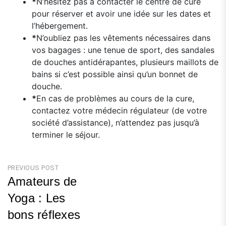
*
N’hésitez pas à contacter le centre de cure
pour réserver et avoir une idée sur les dates et
l’hébergement.
*
N’oubliez pas les vêtements nécessaires dans
vos bagages : une tenue de sport, des sandales
de douches antidérapantes, plusieurs maillots de
bains si c’est possible ainsi qu’un bonnet de
douche.
*
En cas de problèmes au cours de la cure,
contactez votre médecin régulateur (de votre
société d’assistance), n’attendez pas jusqu’à
terminer le séjour.
Navigation
PREVIOUS POST
Amateurs de
de
Yoga : Les
l’article
bons réflexes