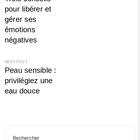
de
pour libérer et
l’article
gérer ses
émotions
négatives
Previous
Post
NEXT POST
Peau sensible :
privilégiez une
eau douce
Next
Post
Rechercher